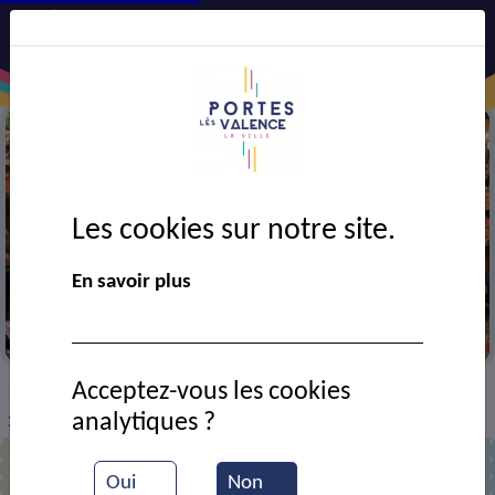
Les cookies sur notre site.
En savoir plus
Portes en fête
Acceptez-vous les cookies
VIE MUNICIPALE
Ressources documentaires
>
>
>
analytiques ?
1930 - agriculteurs au quartier Vallats
Oui
Non