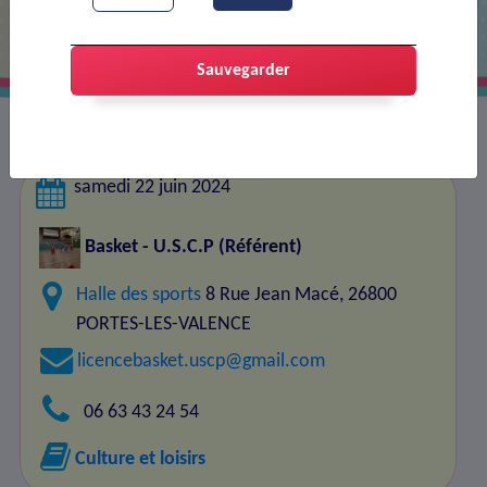
Sauvegarder
samedi 22 juin 2024
Basket - U.S.C.P
(Référent)
Halle des sports
8 Rue Jean Macé, 26800
PORTES-LES-VALENCE
licencebasket.uscp@gmail.com
06 63 43 24 54
Culture et loisirs