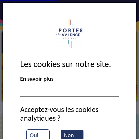
Les cookies sur notre site.
En savoir plus
Entrainement de basket
Acceptez-vous les cookies
Brèves
Journée famille du basket
>
>
analytiques ?
Oui
Non
Journée famille du basket