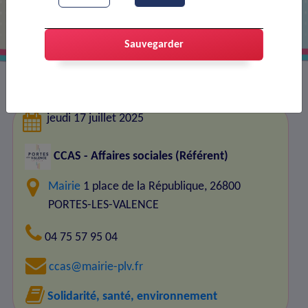
Sauvegarder
jeudi 17 juillet 2025
CCAS - Affaires sociales (Référent)
Mairie
1 place de la République, 26800
PORTES-LES-VALENCE
04 75 57 95 04
ccas@mairie-plv.fr
Solidarité, santé, environnement