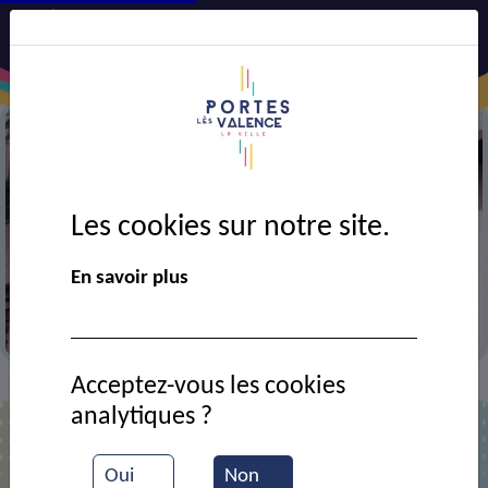
Les cookies sur notre site.
En savoir plus
Extérieur de la mairie
Acceptez-vous les cookies
Brèves
CCAS fermé les 20 et 27 août 2025
>
>
analytiques ?
Oui
Non
CCAS fermé les 20 et 27 août 2025