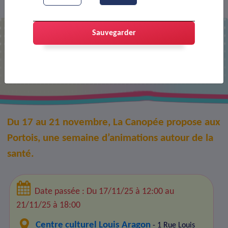
Agenda
Prev’ ta semaine
>
>
Sauvegarder
Prev’ ta semaine
Du 17 au 21 novembre, La Canopée propose aux
Portois, une semaine d’animations autour de la
santé.
Date passée : Du 17/11/25 à 12:00 au
21/11/25 à 18:00
Centre culturel Louis Aragon
- 1 Rue Louis