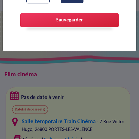
Agenda
Cinéma
Premières classes (VO)
>
>
>
Sauvegarder
Premières classes (VO)
Film cinéma
Pas de date à venir
Date(s) dépassée(s)
Salle temporaire Train Cinéma
- 7 Rue Victor
Hugo, 26800 PORTES-LES-VALENCE