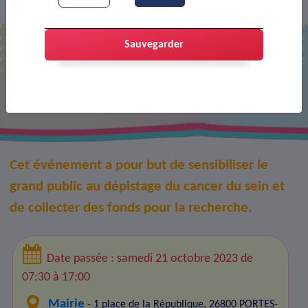
Agenda
Octobre rose
>
>
Sauvegarder
Octobre rose
Cet événement a pour but de sensibiliser le
grand public au dépistage du cancer du sein et
de collecter des fonds pour la recherche.
Date passée : samedi 21 octobre 2023 de
07:30 à 17:00
Mairie
- 1 place de la République, 26800 PORTES-