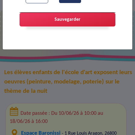
Agenda
Exposition enfants de l'école d'art
>
>
Sauvegarder
Exposition enfants de l'école d'art
Les élèves enfants de l'école d'art exposent leurs
oeuvres (peinture, modelage, poterie) sur le
thème de la nuit
Date passée : Du 10/06/26 à 10:00 au
18/06/26 à 16:00
Espace Baronissi
- 1 Rue Louis Aragon, 26800