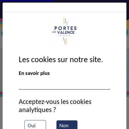
Tir à l'arc
Agenda
Arc : Concours 3D
>
>
Les cookies sur notre site.
Arc : Concours 3D
En savoir plus
Acceptez-vous les cookies
Concours aux Brûlats
analytiques ?
Oui
Non
Pas de date à venir