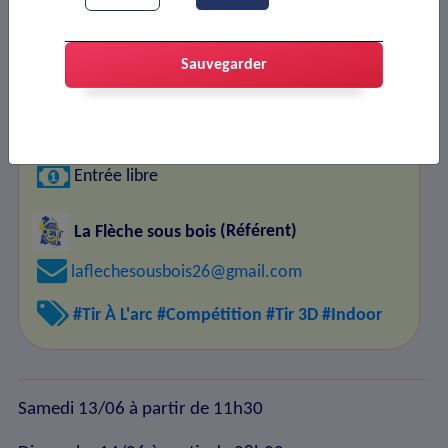
Date(s) dépassée(s)
Sauvegarder
Salle du plateau des Brûlats
- 1343 Route de
Valence, 26800 PORTES-LES-VALENCE
Sports de précision (
Sports
)
Entrée libre
La Flèche sous bois
(Référent)
laflechesousbois26@gmail.com
#Tir À L'arc
#Compétition
#Tir 3D
#Indoor
Samedi 13/06 à partir de 11h30