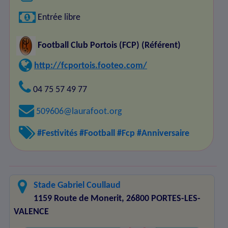
Entrée libre
Football Club Portois (FCP)
(Référent)
http://fcportois.footeo.com/
04 75 57 49 77
509606@laurafoot.org
#Festivités
#Football
#Fcp
#Anniversaire
Stade Gabriel Coullaud
1159 Route de Monerit, 26800 PORTES-LES-
VALENCE