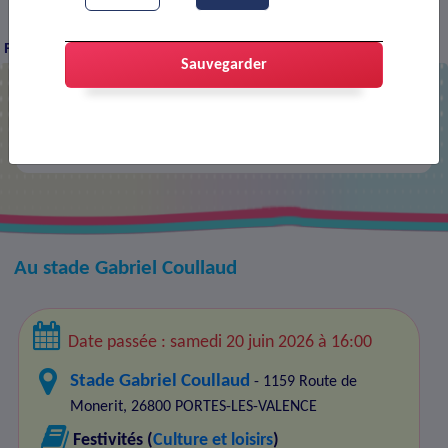
Agenda
90ème anniversaire du Football Club
>
>
Portois
Sauvegarder
90ème anniversaire du Football Club
Portois
Au stade Gabriel Coullaud
Date passée : samedi 20 juin 2026 à 16:00
Stade Gabriel Coullaud
- 1159 Route de
Monerit, 26800 PORTES-LES-VALENCE
Festivités (
Culture et loisirs
)