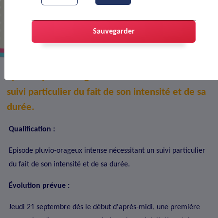
Vigilance orange pluie-inondation
dans la Drôme
Sauvegarder
Episode pluvio-orageux intense nécessitant un
suivi particulier du fait de son intensité et de sa
durée.
Qualification :
Episode pluvio-orageux intense nécessitant un suivi particulier
du fait de son intensité et de sa durée.
Évolution prévue :
Jeudi 21 septembre dès le début d'après-midi, une première