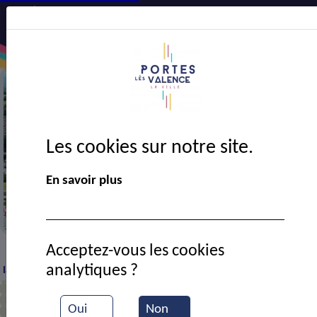
Les cookies sur notre site.
Précédent
Suiv
En savoir plus
e aérienne de la ville
La mairi
Acceptez-vous les cookies
Actualités
Vigilance orange pluie-inondation dans
>
>
analytiques ?
la Drôme
Oui
Non