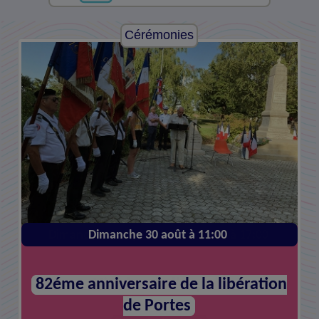
Cérémonies
Solidarité
Dimanche 27 septembre de 08:00 à 17:00
Dimanche 30 août à 11:00
82éme anniversaire de la libération
Virades de l'espoir
de Portes