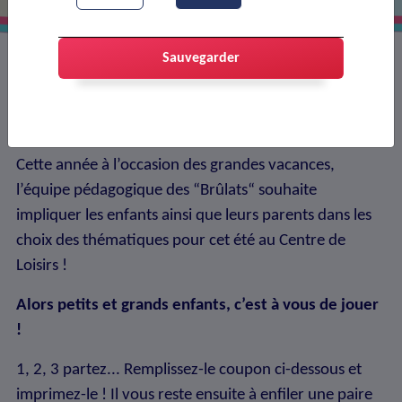
Sauvegarder
Tic ! Tac ! Tic ! Tac ! Les grandes vacances
arrivent à grands pas, Donnez-nous vos choix des
thématiques pour cet été...
Cette année à l’occasion des grandes vacances,
l’équipe pédagogique des “Brûlats“ souhaite
impliquer les enfants ainsi que leurs parents dans les
choix des thématiques pour cet été au Centre de
Loisirs !
Alors petits et grands enfants, c’est à vous de jouer
!
1, 2, 3 partez... Remplissez-le coupon ci-dessous et
imprimez-le ! Il vous reste ensuite à enfiler une paire