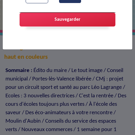
Le Portes-infos de
septembre/octobre est sorti !
Sauvegarder
Le magazine Portes-infos - A la une : Un forum
haut en couleurs
Sommaire :
Édito du maire / Le tout image / Conseil
municipal / Portes-lès-Valence libérée / CMj : projet
pour un circuit sport et santé au parc Léo Lagrange /
Ecoles : 3 nouvelles directrices / C'est la rentrée / Des
cours d'écoles toujours plus vertes / À l'école des
saveur / Des éco-animateurs à votre rencontre /
Moulin d'Aubin / Conseils du service des espaces
verts / Nouveaux commerces / 1 semaine pour 1