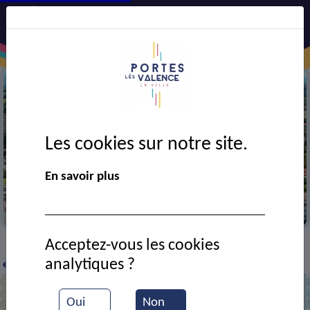
Les cookies sur notre site.
Précédent
Suiv
En savoir plus
La mairie de Portes-lès-Valen
Acceptez-vous les cookies
Actualités
Le Portes-infos de septembre/octobre
>
>
analytiques ?
est sorti !
Oui
Non