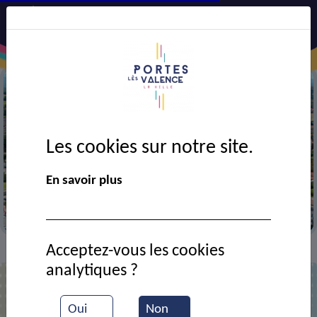
Les cookies sur notre site.
Précédent
Suiv
En savoir plus
Vue aérienne de la ville
Acceptez-vous les cookies
Actualités
Le Portes-infos de décembre est sorti !
>
>
analytiques ?
Aucun article correspondant
Oui
Non