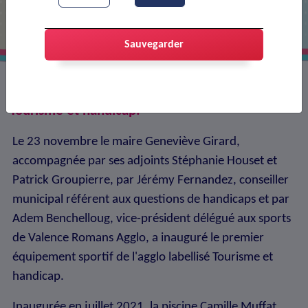
Sauvegarder
La piscine Camille Muffat obtient le label
Tourisme et handicap.
Le 23 novembre le maire Geneviève Girard,
accompagnée par ses adjoints Stéphanie Houset et
Patrick Groupierre, par Jérémy Fernandez, conseiller
municipal référent aux questions de handicaps et par
Adem Benchelloug, vice-président délégué aux sports
de Valence Romans Agglo, a inauguré le premier
équipement sportif de l'agglo labellisé Tourisme et
handicap.
Inaugurée en juillet 2021, la piscine Camille Muffat