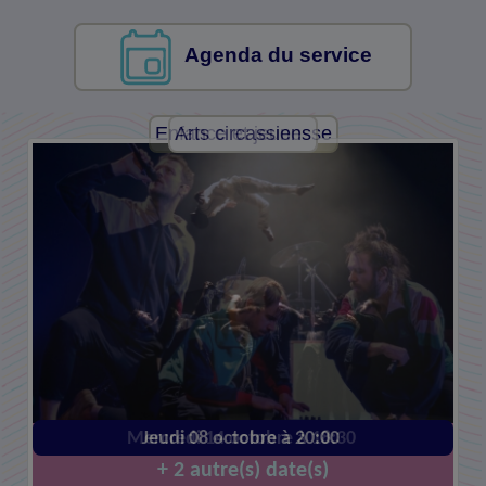
Agenda du service
Enfance et jeunesse
Arts circassiens
Mercredi 14 octobre à 18:30
Jeudi 08 octobre à 20:00
+ 2 autre(s) date(s)