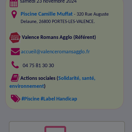
samedi 23 novembre 2024
Piscine Camille Muffat
- 320 Rue Auguste
Delaune, 26800 PORTES-LES-VALENCE.
Valence Romans Agglo
(Référent)
accueil@valenceromansagglo.fr
04 75 81 30 30
Actions sociales (
Solidarité, santé,
environnement
)
#Piscine
#Label Handicap