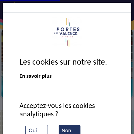
Les cookies sur notre site.
En savoir plus
Piscine C. Muffat
Acceptez-vous les cookies
Actualités
La piscine labellisée
>
>
analytiques ?
Oui
Non
La piscine labellisée