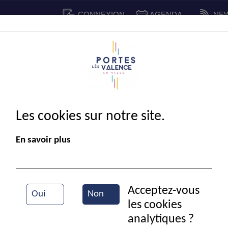
CONNEXION
AGENDA
NE
CADRE DE VIE
SPORT ET 
IE MUNICIPALE
Les cookies sur notre site.
En savoir plus
Acceptez-vous
Oui
Non
les cookies
Fleurs des champs
analytiques ?