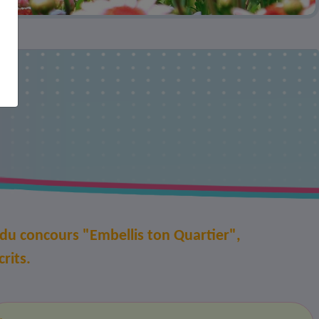
y du concours "Embellis ton Quartier",
rits.