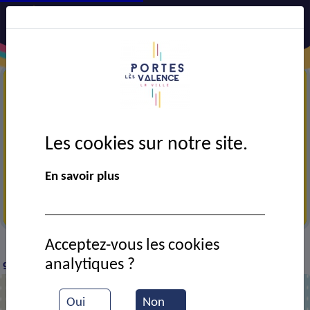
Les cookies sur notre site.
En savoir plus
Tri des déchets
Acceptez-vous les cookies
Actualités
Ici on trie… et on allège la poubelle
>
>
analytiques ?
grise !
Oui
Non