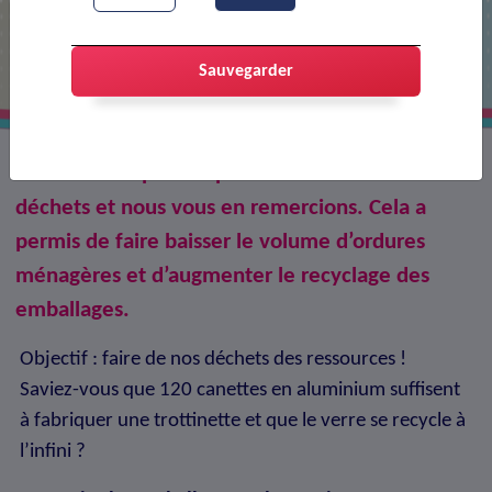
Ici on trie… et on allège la poubelle
grise !
Sauvegarder
Vous êtes de plus en plus nombreux à trier vos
déchets et nous vous en remercions. Cela a
permis de faire baisser le volume d’ordures
ménagères et d’augmenter le recyclage des
emballages.
Objectif : faire de nos déchets des ressources !
Saviez-vous que 120 canettes en aluminium suffisent
à fabriquer une trottinette et que le verre se recycle à
l’infini ?