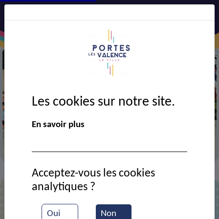
Les cookies sur notre site.
En savoir plus
Cérémonie des événements du 7 et 8 juillet 1944
Acceptez-vous les cookies
Actualités
Hommage à Louis Fau
>
>
analytiques ?
Oui
Non
Hommage à Louis Fau