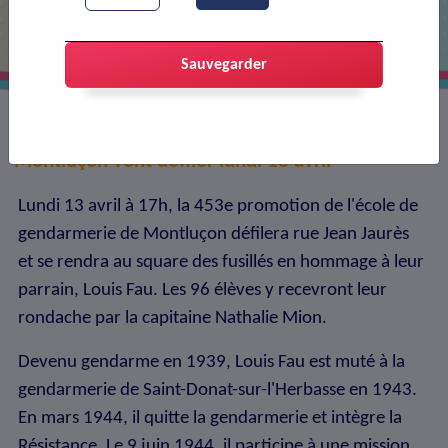
Sauvegarder
Les élèves de l'école de gendarmerie de
Montluçon vont défiler lundi 13 avril
Lundi 13 avril à 17h, la 453e promotion de l'école de
gendarmerie de Montluçon défilera rue Jean Jaurès
et se rendra au square des fusillés en hommage à leur
parrain, Louis Fau. Les 96 élèves y recevront leur
rondache par la capitaine Nathalie Mion.
Devenu gendarme en 1939, Louis Fau est muté à la
gendarmerie de Saint-Donat-sur-l'Herbasse en 1943.
En mars 1944, il quitte la gendarmerie et intègre la
Résistance. Le 9 juin 1944, il participe à une mission