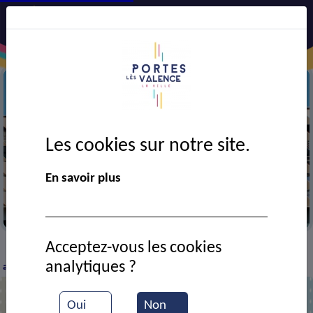
Les cookies sur notre site.
En savoir plus
Complexe sportif
Acceptez-vous les cookies
Actualités
Futur complexe sportif, le chantier
>
>
analytiques ?
avance.
Oui
Non