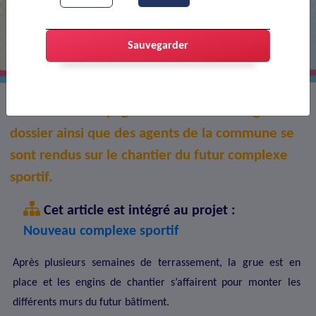
Futur complexe sportif, le chantier
avance.
Sauvegarder
Le Maire accompagnée des élus en charge du
dossier ainsi que des agents de la commune se
sont rendus sur le chantier du futur complexe
sportif.
Cet article est intégré au projet :
Nouveau complexe sportif
Après plusieurs semaines de terrassement, la grue est en
place et les engins de chantier s’affairent pour monter les
différents murs du futur bâtiment.