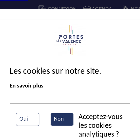
CONNEXION
AGENDA
NE
CADRE DE VIE
SPORT ET 
IE MUNICIPALE
Les cookies sur notre site.
En savoir plus
Acceptez-vous
Oui
Non
les cookies
Vue aérienne de la ville
analytiques ?