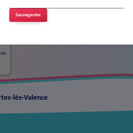
Sauvegarder
contacts
aux
rtes-lès-Valence