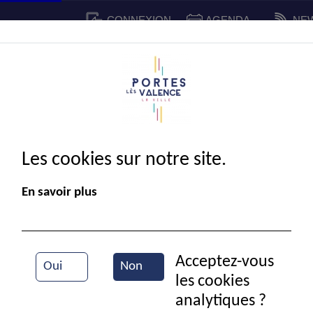
CONNEXION
AGENDA
NE
CADRE DE VIE
SPORT ET 
IE MUNICIPALE
Les cookies sur notre site.
En savoir plus
Acceptez-vous
Oui
Non
les cookies
Vue aérienne de la ville
analytiques ?