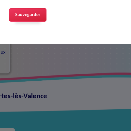
Sauvegarder
contacts
aux
rtes-lès-Valence