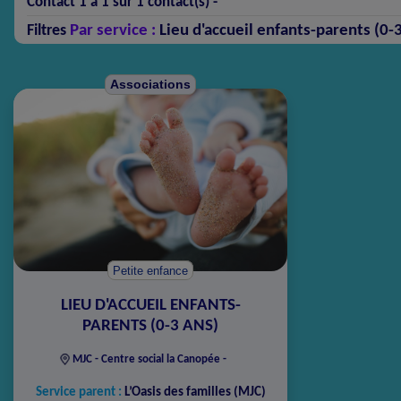
Contact 1 à 1 sur 1 contact(s) -
Par service :
Lieu d'accueil enfants-parents (0-3
Filtres
Associations
Petite enfance
LIEU D'ACCUEIL ENFANTS-
PARENTS (0-3 ANS)
MJC - Centre social la Canopée -
Service parent :
L’Oasis des familles (MJC)