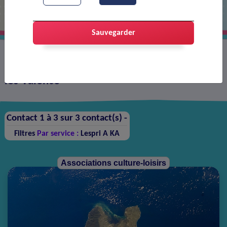
Sauvegarder
Annuaire des contacts sur la ville de Portes-
lès-Valence
Contact 1 à 3 sur 3 contact(s) -
Filtres
Par service :
Lespri A KA
Associations culture-loisirs