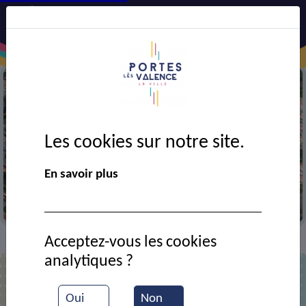
Les cookies sur notre site.
En savoir plus
Vue aérienne de la ville
Acceptez-vous les cookies
Annuaire
>
analytiques ?
Liste des contacts
Oui
Non