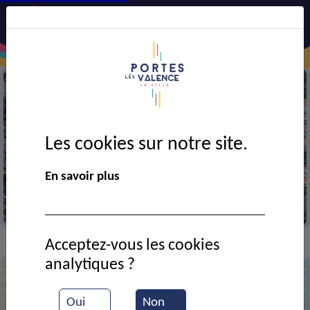
Les cookies sur notre site.
En savoir plus
Vue aérienne de la ville
Acceptez-vous les cookies
Annuaire
>
analytiques ?
Liste des contacts
Oui
Non