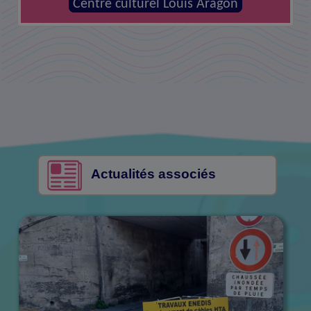
MJC - Centre social la Canopée
Centre culturel Louis Aragon
Actualités associés