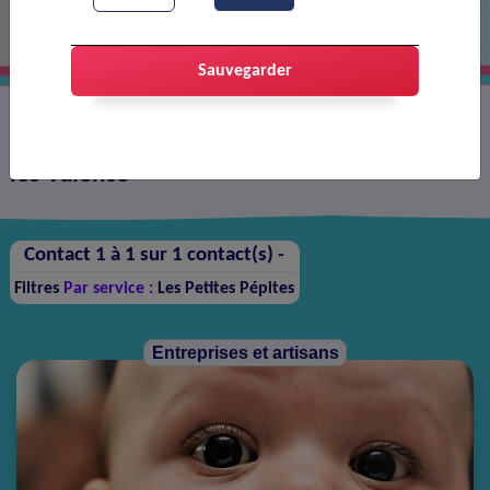
Sauvegarder
Annuaire des contacts sur la ville de Portes-
lès-Valence
Contact 1 à 1 sur 1 contact(s) -
Filtres
Par service :
Les Petites Pépites
Entreprises et artisans