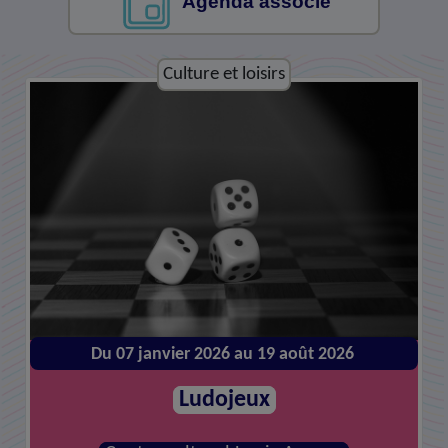
Agenda associé
Culture et loisirs
Culture et loisirs
Du 07 janvier 2026 au 19 août 2026
Du 14 janvier 2026 au 26 août 2026
Atelier de réparations
Ludojeux