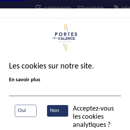
CONNEXION
AGENDA
NE
CADRE DE VIE
SPORT ET 
IE MUNICIPALE
Les cookies sur notre site.
En savoir plus
Acceptez-vous
Oui
Non
les cookies
Vue aérienne de la ville
analytiques ?