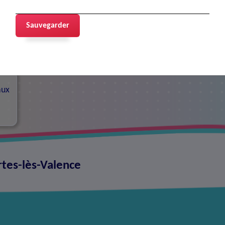
Sauvegarder
contacts
aux
rtes-lès-Valence