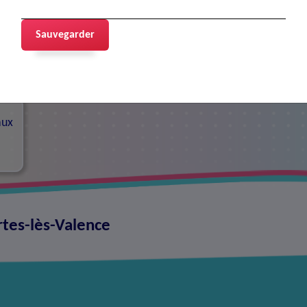
Sauvegarder
contacts
aux
rtes-lès-Valence