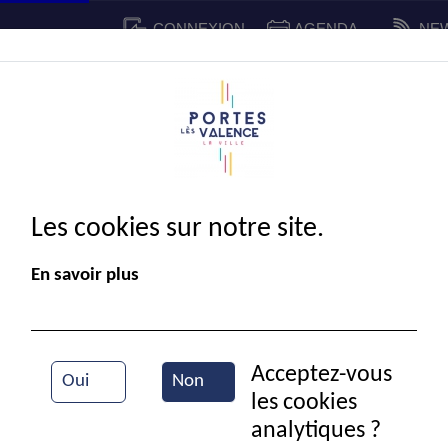
CONNEXION
AGENDA
NE
CADRE DE VIE
SPORT ET 
IE MUNICIPALE
Les cookies sur notre site.
En savoir plus
Acceptez-vous
Oui
Non
les cookies
Vue aérienne de la ville
analytiques ?