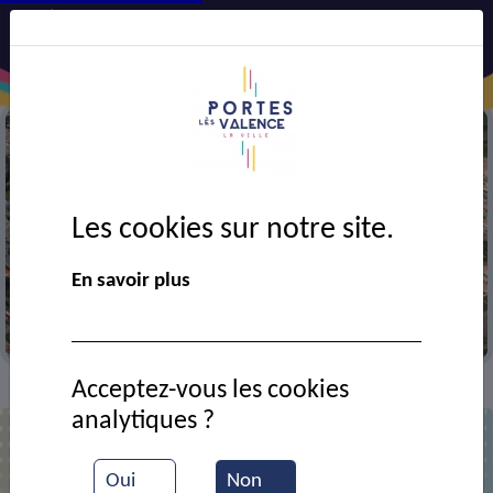
Les cookies sur notre site.
En savoir plus
Vue aérienne de la ville
Acceptez-vous les cookies
Annuaire
>
analytiques ?
Liste des contacts
Oui
Non