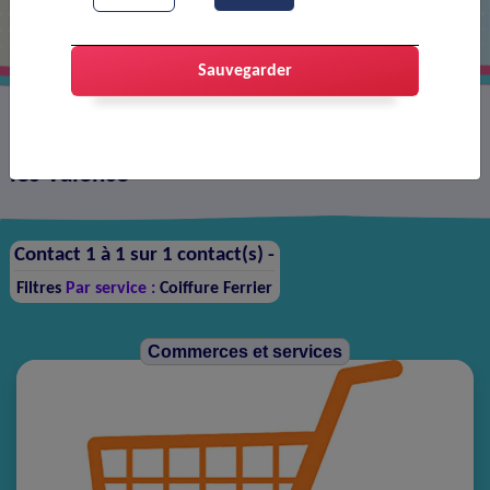
Sauvegarder
Annuaire des contacts sur la ville de Portes-
lès-Valence
Contact 1 à 1 sur 1 contact(s) -
Filtres
Par service :
Coiffure Ferrier
Commerces et services