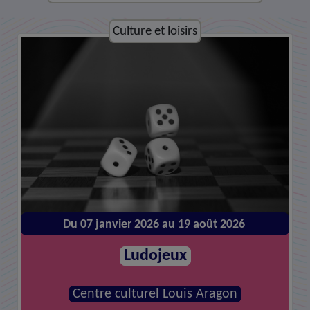
Culture et loisirs
Culture et loisirs
Du 07 janvier 2026 au 19 août 2026
Du 14 janvier 2026 au 26 août 2026
Atelier de réparations
Ludojeux
MJC - Centre social la Canopée
Centre culturel Louis Aragon