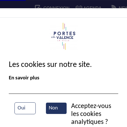
CONNEXION
AGENDA
NE
CADRE DE VIE
SPORT ET 
IE MUNICIPALE
Les cookies sur notre site.
En savoir plus
Acceptez-vous
Oui
Non
les cookies
Vue aérienne de la ville
analytiques ?