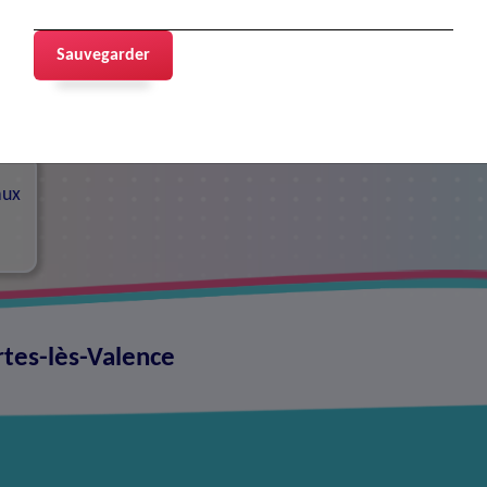
Sauvegarder
contacts
aux
rtes-lès-Valence