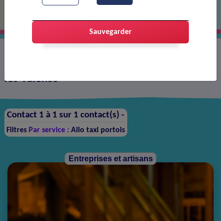
Sauvegarder
Annuaire des contacts sur la ville de Portes-
lès-Valence
Contact 1 à 1 sur 1 contact(s) -
Filtres
Par service :
Allo taxi portois
Entreprises et artisans