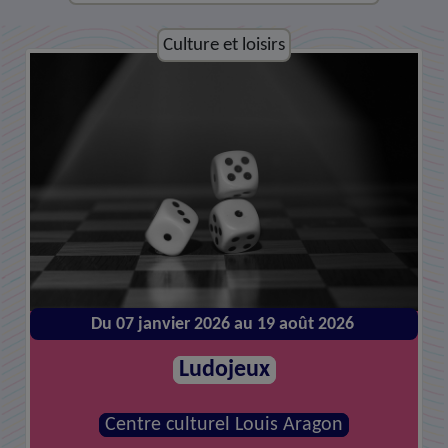
Culture et loisirs
Culture et loisirs
Du 07 janvier 2026 au 19 août 2026
Du 14 janvier 2026 au 26 août 2026
Atelier de réparations
Ludojeux
MJC - Centre social la Canopée
Centre culturel Louis Aragon