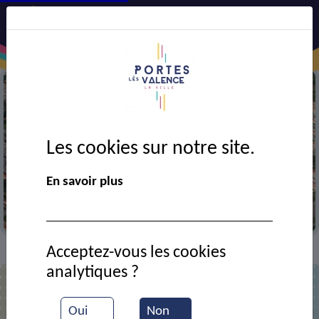
Les cookies sur notre site.
En savoir plus
Vue aérienne de la ville
Acceptez-vous les cookies
Annuaire
>
analytiques ?
Liste des contacts
Oui
Non