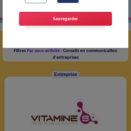
communal de Portes-lès-Valence
Sauvegarder
Service 1 à 2 sur 2 service(s)
Filtres
Par sous-activité :
Conseils en communication
d'entreprises
Entreprise