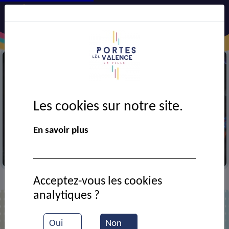
Les cookies sur notre site.
Précédent
Suiv
En savoir plus
Les ateliers de Frannie
Acceptez-vous les cookies
CADRE DE VIE
Services
>
>
analytiques ?
Liste des services
Oui
Non
Retrouvez tous les services présents sur le territoire