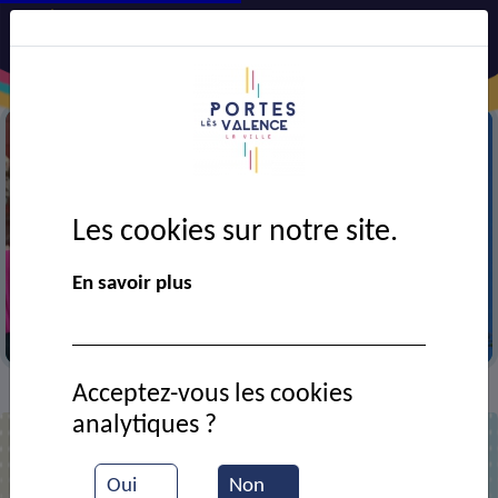
Les cookies sur notre site.
Précédent
Suiv
En savoir plus
Coq du monument aux morts
Acceptez-vous les cookies
CADRE DE VIE
Services
>
>
analytiques ?
Liste des services
Oui
Non
Retrouvez tous les services présents sur le territoire