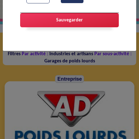
communal de Portes-lès-Valence
Sauvegarder
Service 1 à 9 sur 9 service(s)
Filtres
Par activité :
Industries et artisans
Par sous-activité :
Garages de poids lourds
Entreprise