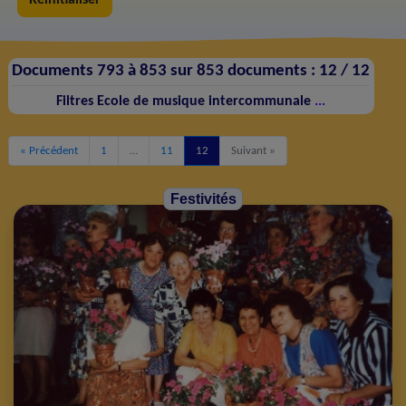
Documents 793 à 853 sur 853 documents :
12 /
12
Filtres
Ecole de musique intercommunale
...
« Précédent
1
…
11
12
Suivant »
Festivités