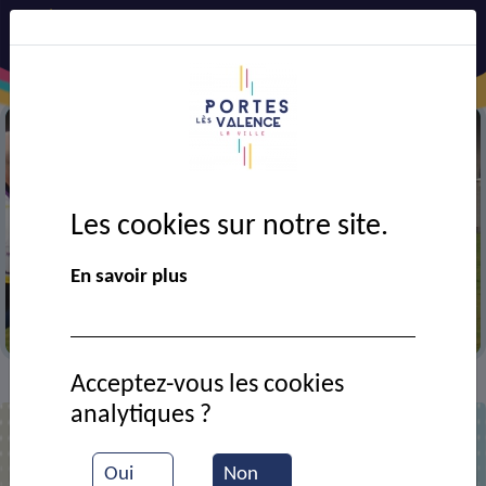
Les cookies sur notre site.
Précédent
Suiv
En savoir plus
Match de rugby
Acceptez-vous les cookies
VIE MUNICIPALE
Ressources documentaires
>
>
analytiques ?
Liste des documents
Oui
Non