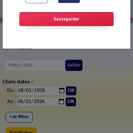
Sauvegarder
Tous les documents publiés sur le site web
communal
Valider
Choix dates :
Du :
OK
Au :
OK
+ de filtres
Réinitialiser