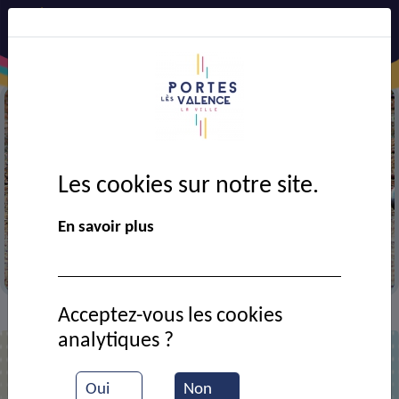
Les cookies sur notre site.
Précédent
Suiv
En savoir plus
Partie de pétanque
Acceptez-vous les cookies
VIE MUNICIPALE
Ressources documentaires
>
>
analytiques ?
Liste des documents
Oui
Non