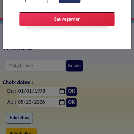
Sauvegarder
Tous les documents publiés sur le site web
communal
Valider
Choix dates :
Du :
OK
Au :
OK
+ de filtres
Réinitialiser