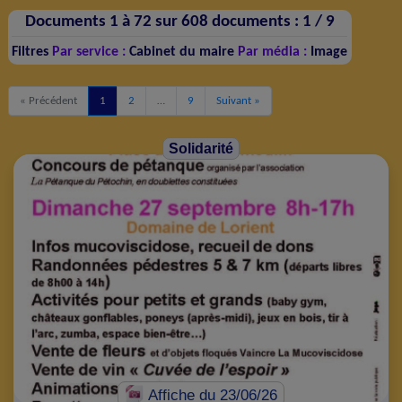
Documents 1 à 72 sur 608 documents :
1 /
9
Filtres
Par service :
Cabinet du maire
Par média :
Image
« Précédent
1
2
…
9
Suivant »
Solidarité
Affiche
du 23/06/26