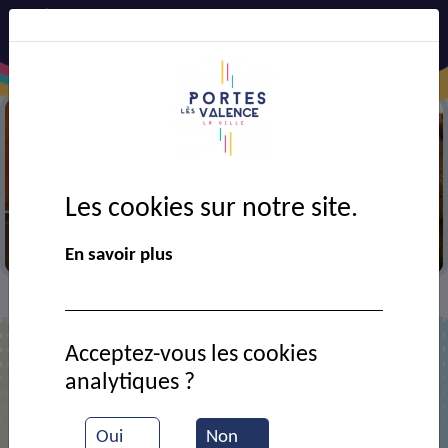
Précédent
Suiv
Les cookies sur notre site.
Bourses jouets
En savoir plus
VIE MUNICIPALE
Ressources documentaires
>
>
Acceptez-vous les cookies
analytiques ?
Liste des documents
Oui
Non