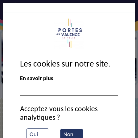
Précédent
Suiv
Les cookies sur notre site.
Jeu de carte
En savoir plus
VIE MUNICIPALE
Ressources documentaires
>
>
Acceptez-vous les cookies
analytiques ?
Liste des documents
Oui
Non