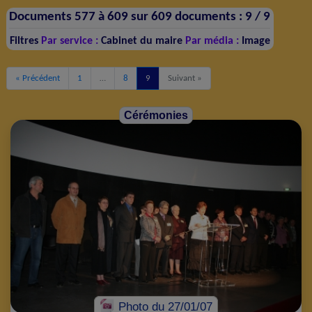
Documents 577 à 609 sur 609 documents :
9 /
9
Filtres
Par service :
Cabinet du maire
Par média :
Image
« Précédent
1
…
8
9
Suivant »
Cérémonies
Photo
du 27/01/07