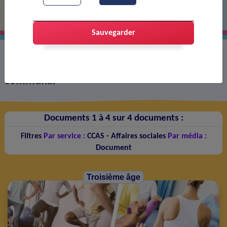
Sauvegarder
Tous les documents publiés sur le site web
communal
Documents 1 à 4 sur 4 documents :
Filtres
Par service :
CCAS - Affaires sociales
Par média :
Document
Troisième âge