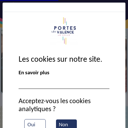
Les cookies sur notre site.
Précédent
Suiv
En savoir plus
Coq du monument aux morts
Acceptez-vous les cookies
VIE MUNICIPALE
Ressources documentaires
>
>
analytiques ?
Liste des documents
Oui
Non