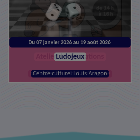
Du 07 janvier 2026 au 19 août 2026
Du 14 janvier 2026 au 26 août 2026
Atelier de réparations
Ludojeux
MJC - Centre social la Canopée
Centre culturel Louis Aragon