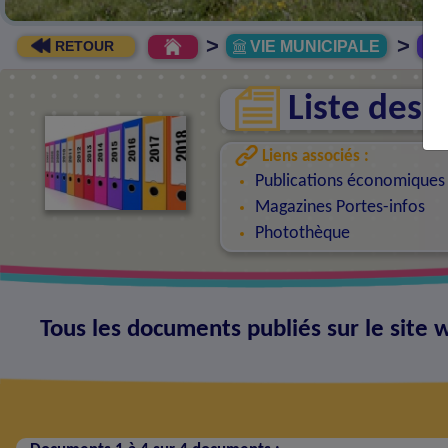
>
>
VIE MUNICIPALE
R
RETOUR
Liste des
Liens associés :
Publications économiques
Magazines Portes-infos
Photothèque
Tous les documents publiés sur le sit