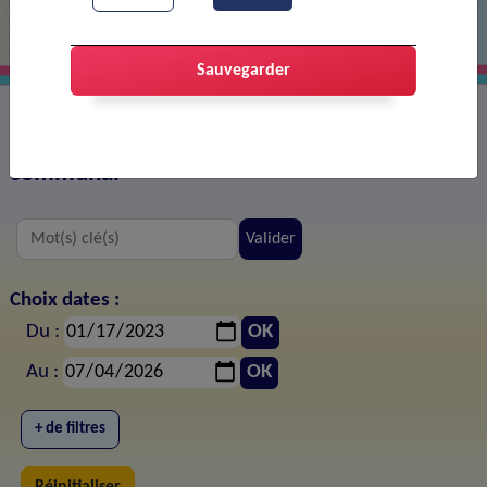
Sauvegarder
Tous les documents publiés sur le site web
communal
Valider
Choix dates :
Du :
OK
Au :
OK
+ de filtres
Réinitialiser