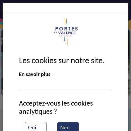
Les cookies sur notre site.
Précédent
Suiv
En savoir plus
Accueil de loisirs
Acceptez-vous les cookies
VIE MUNICIPALE
Ressources documentaires
>
>
analytiques ?
Liste des documents
Oui
Non