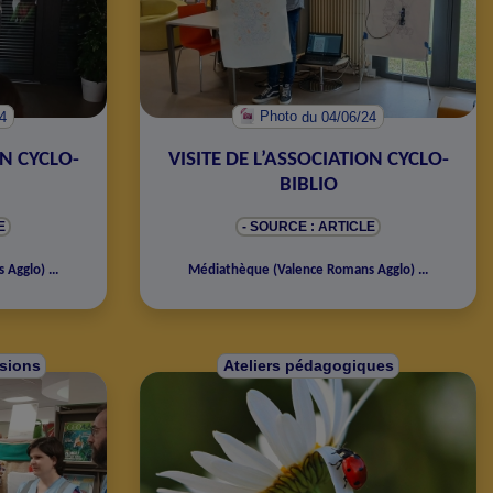
24
Photo
du 04/06/24
ON CYCLO-
VISITE DE L’ASSOCIATION CYCLO-
BIBLIO
E
- SOURCE : ARTICLE
s Agglo
)
...
Médiathèque
(
Valence Romans Agglo
)
...
rsions
Ateliers pédagogiques