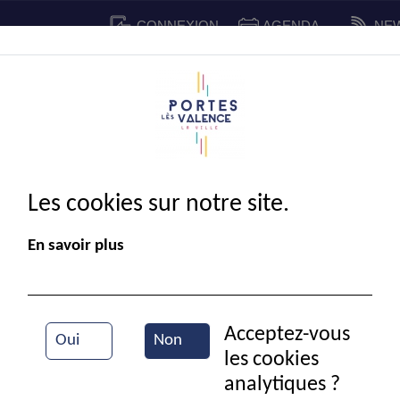
CONNEXION
AGENDA
NE
CADRE DE VIE
SPORT ET 
IE MUNICIPALE
Les cookies sur notre site.
En savoir plus
Acceptez-vous
Oui
Non
les cookies
La Pitchouline en visite chez les pompiers
analytiques ?