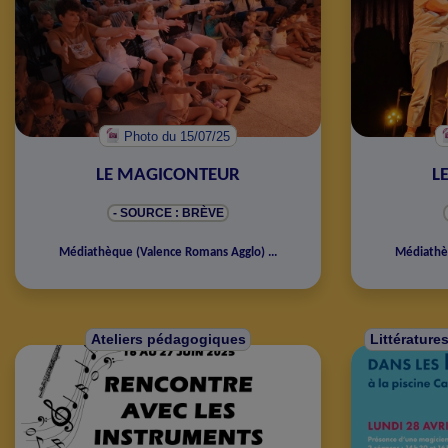
Photo
du 15/07/25
LE MAGICONTEUR
L
- SOURCE : BRÈVE
Médiathèque
(
Valence Romans Agglo
)
...
Médiath
Ateliers pédagogiques
Littérature