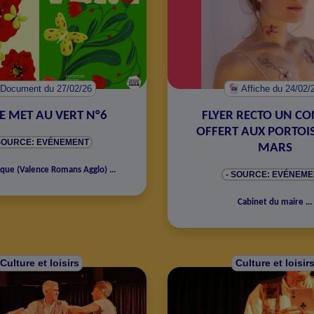
Document
du 27/02/26
Affiche
du 24/02/
E MET AU VERT N°6
FLYER RECTO UN C
OFFERT AUX PORTOIS
 SOURCE: EVÉNEMENT
MARS
èque
(
Valence Romans Agglo
)
...
- SOURCE: EVÉNEME
Cabinet du maire
...
Culture et loisirs
Culture et loisir