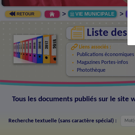
>
>
VIE MUNICIPALE
R
RETOUR
Liste des
Liens associés :
Publications économiques
Magazines Portes-infos
Photothèque
Tous les documents publiés sur le sit
Recherche textuelle (sans caractère spécial) :