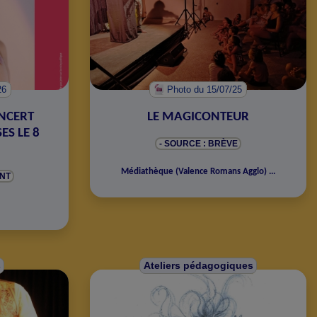
26
Photo
du 15/07/25
ONCERT
LE MAGICONTEUR
ES LE 8
- SOURCE : BRÈVE
Médiathèque
(
Valence Romans Agglo
)
...
NT
s
Ateliers pédagogiques