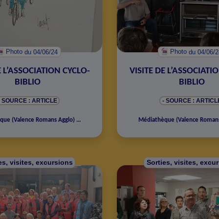
Photo
du 04/06/24
Photo
du 04/06/
E L’ASSOCIATION CYCLO-
VISITE DE L’ASSOCIATI
BIBLIO
BIBLIO
- SOURCE : ARTICLE
- SOURCE : ARTICL
èque
(
Valence Romans Agglo
)
...
Médiathèque
(
Valence Roman
es, visites, excursions
Sorties, visites, excu