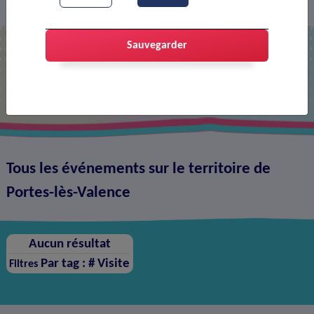
Agenda
>
Sauvegarder
Agenda
Tous les événements sur le territoire de
Portes-lès-Valence
Aucun résultat
Par tag : #
Visite
Filtres