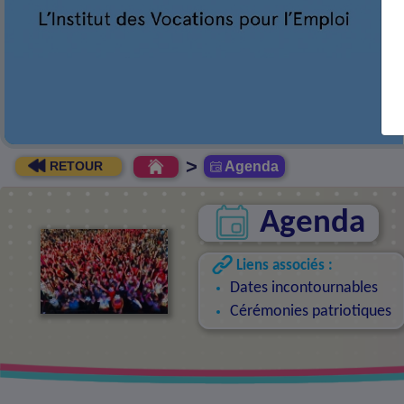
EN SAVO
>
Agenda
RETOUR
Agenda
Liens associés :
Dates incontournables
Cérémonies patriotiques