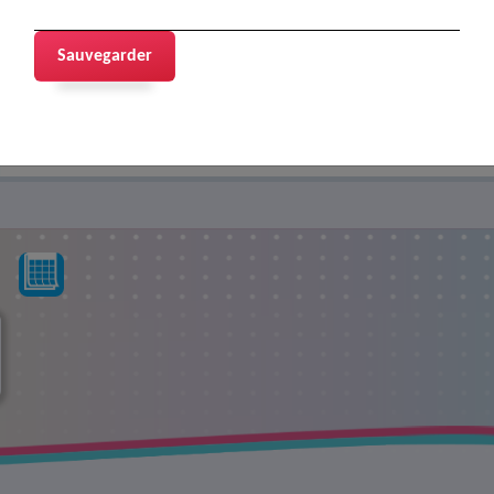
Sauvegarder
+
IR