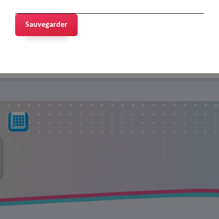
Sauvegarder
+
EN SAVOIR