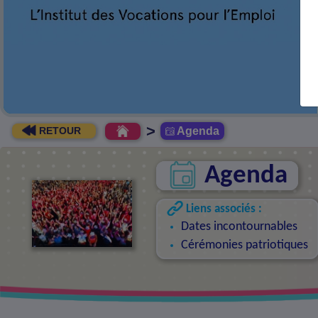
>
Agenda
RETOUR
Agenda
Liens associés :
Dates incontournables
Cérémonies patriotiques