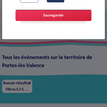
Agenda
>
Sauvegarder
Agenda
Tous les événements sur le territoire de
Portes-lès-Valence
Aucun résultat
Filtres
E.F.S.
...