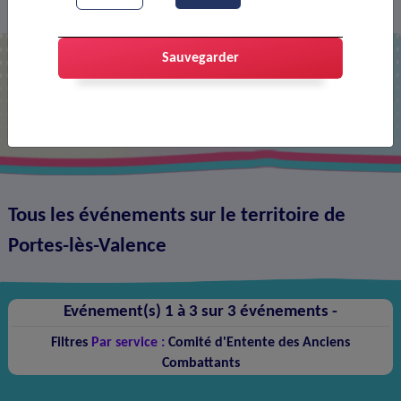
Agenda
>
Sauvegarder
Agenda
Tous les événements sur le territoire de
Portes-lès-Valence
Evénement(s) 1 à 3 sur 3 événements -
Filtres
Par service :
Comité d'Entente des Anciens
Combattants