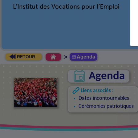
>
Agenda
RETOUR
Agenda
Liens associés :
Dates incontournables
Cérémonies patriotiques