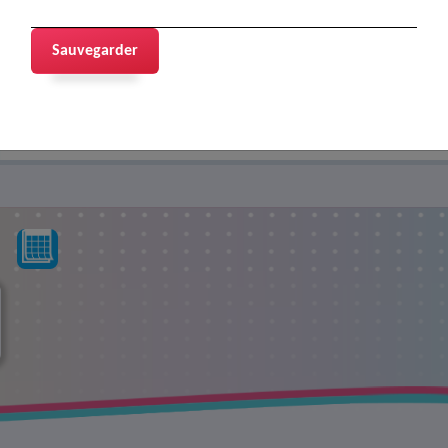
Sauvegarder
+
EN SAVOIR