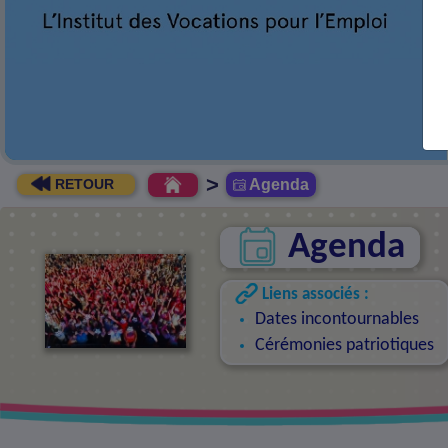
+
EN SAVOIR
>
Agenda
RETOUR
Agenda
Liens associés :
Dates incontournables
Cérémonies patriotiques