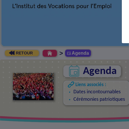
+
EN SAVOIR
>
Agenda
RETOUR
Agenda
Liens associés :
Dates incontournables
Cérémonies patriotiques