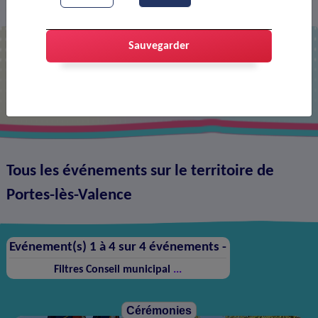
Agenda
>
Sauvegarder
Agenda
Tous les événements sur le territoire de
Portes-lès-Valence
Evénement(s) 1 à 4 sur 4 événements -
Filtres
Conseil municipal
...
Cérémonies