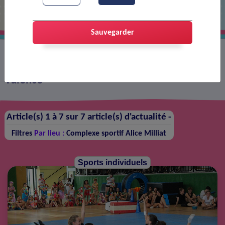
Sauvegarder
Les actualités sur le territoire de Portes-lès-
Valence
Article(s) 1 à 7 sur 7 article(s) d'actualité -
Filtres
Par lieu :
Complexe sportif Alice Milliat
Sports individuels