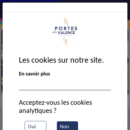
Les cookies sur notre site.
Précédent
Suiv
En savoir plus
Fermeture de l’avenue du port sous la ligne SNCF
Article du 20-07-2026
Acceptez-vous les cookies
Actualités
>
analytiques ?
Actualités
Oui
Non